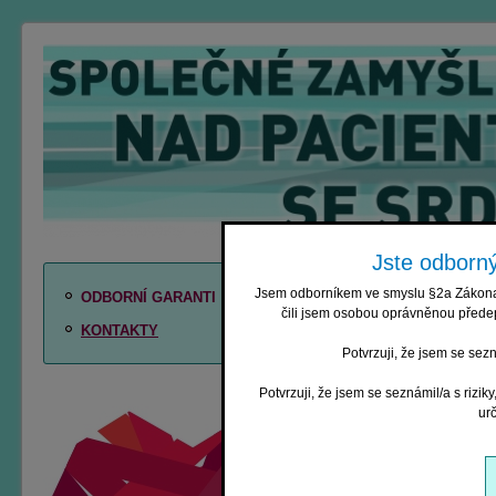
Jste odborný
Pořádá
Jsem odborníkem ve smyslu §2a Zákona č
ODBORNÍ GARANTI
čili jsem osobou oprávněnou předep
KONTAKTY
Nadační fo
Potvrzuji, že jsem se sez
pod odborn
České inte
Potvrzuji, že jsem se seznámil/a s rizik
ur
a
České ka
ve spolupr