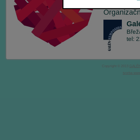
Organizační
Gal
Břež
tel:
Copyright © 2013
GALÉN
tvorba www